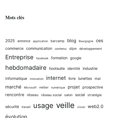
Mots clés
blog
ces
2025
annonce
barcamp
application
Bourgogne
commerce
communication
dijon
contenu
développement
Entreprise
formation
google
facebook
hebdomadaire
hootsuite
industrie
identité
internet
Informatique
livre
lunettes
mai
innovation
marché
projet
prospective
métier
Microsoft
numérique
rencontre
social
réseau
réseau social
salon
stratégie
veille
usage
web2.0
sécurité
travail
vision
évolution