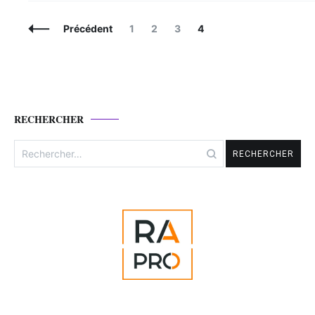
Navigation
Page
Page
Page
Page
Précédent
1
2
3
4
des
articles
RECHERCHER
Rechercher :