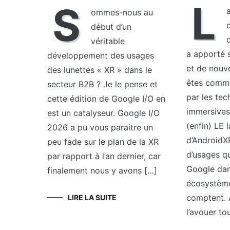
L
S
ommes-nous au
début d’un
véritable
a apporté 
développement des usages
et de nouv
des lunettes « XR » dans le
êtes comm
secteur B2B ? Je le pense et
par les tec
cette édition de Google I/O en
immersives
est un catalyseur. Google I/O
(enfin) LE
2026 a pu vous paraitre un
d’AndroidX
peu fade sur le plan de la XR
d’usages qu
par rapport à l’an dernier, car
Google dan
finalement nous y avons […]
écosystème
comptent. 
LIRE LA SUITE
l’avouer to