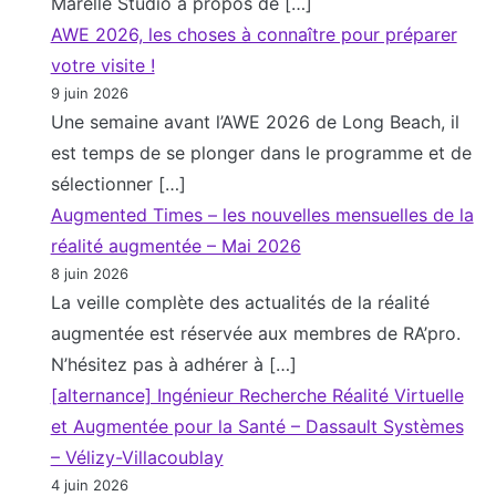
,
Marelle Studio à propos de […]
r
P
AWE 2026, les choses à connaître pour préparer
a
D
votre visite !
n
9 juin 2026
G
d
Une semaine avant l’AWE 2026 de Long Beach, il
d
p
est temps de se plonger dans le programme et de
’
u
sélectionner […]
A
b
Augmented Times – les nouvelles mensuelles de la
r
l
réalité augmentée – Mai 2026
b
i
8 juin 2026
o
La veille complète des actualités de la réalité
c
r
augmentée est réservée aux membres de RA’pro.
.
X
N’hésitez pas à adhérer à […]
R
[alternance] Ingénieur Recherche Réalité Virtuelle
et Augmentée pour la Santé – Dassault Systèmes
– Vélizy-Villacoublay
4 juin 2026