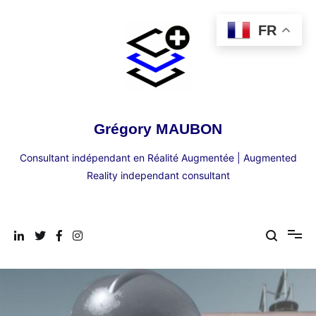
Aller
au
FR
contenu
Grégory MAUBON
Consultant indépendant en Réalité Augmentée | Augmented
Reality independant consultant