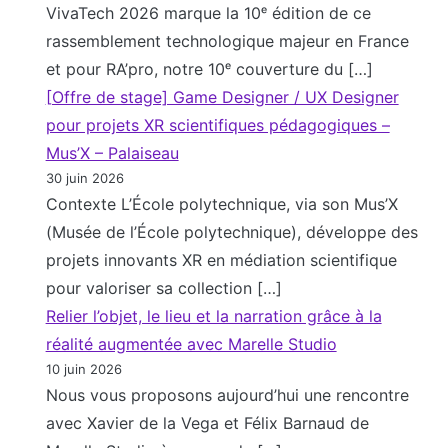
s
VivaTech 2026 marque la 10ᵉ édition de ce
s
e
rassemblement technologique majeur en France
t
l
et pour RA’pro, notre 10ᵉ couverture du […]
e
o
[Offre de stage] Game Designer / UX Designer
e
n
pour projets XR scientifiques pédagogiques –
n
B
Mus’X – Palaiseau
c
r
30 juin 2026
o
a
Contexte L’École polytechnique, via son Mus’X
r
d
(Musée de l’École polytechnique), développe des
e
S
projets innovants XR en médiation scientifique
l
c
pour valoriser sa collection […]
o
o
Relier l’objet, le lieu et la narration grâce à la
i
g
réalité augmentée avec Marelle Studio
n
g
10 juin 2026
d
i
Nous vous proposons aujourd’hui une rencontre
u
n
avec Xavier de la Vega et Félix Barnaud de
g