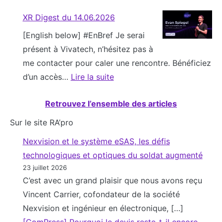
n
l
:
o
E
0
e
XR Digest du 14.06.2026
i
X
n
C
6
n
t
[English below] #EnBref Je serai
R
t
S
.
t
y
présent à Vivatech, n’hésitez pas à
D
t
:
2
l
N
me contacter pour caler une rencontre. Bénéficiez
i
r
l
0
’
e
d’un accès…
Lire la suite
g
a
a
2
a
w
:
e
n
6
6
d
s
Retrouvez l’ensemble des articles
X
s
s
ᵉ
o
–
R
t
f
g
Sur le site RA’pro
p
J
D
d
o
é
t
Nexvision et le système eSAS, les défis
u
i
u
r
n
i
technologiques et optiques du soldat augmenté
n
g
2
m
é
o
23 juillet 2026
e
e
0
e
r
C’est avec un grand plaisir que nous avons reçu
n
2
s
.
r
a
Vincent Carrier, cofondateur de la société
d
0
t
0
n
t
Nexvision et ingénieur en électronique, […]
e
2
d
6
o
i
[ComPress] Pourquoi le devis reste-t-il encore