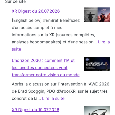
Sur ce site
XR Digest du 26.07.2026
[English below] #EnBref Bénéficiez
d’un accès complet à mes
informations sur la XR (sources complètes,
analyses hebdomadaires) et d’une session…
Lire la
suite
:
L’horizon 2036 : comment l’IA et
X
les lunettes connectées vont
R
transformer notre vision du monde
D
Après la discussion sur l’intervention à l’AWE 2026
i
de Brad Scoggin, PDG d’ArborXR, sur le sujet très
g
concret de la…
Lire la suite
e
:
s
XR Digest du 19.07.2026
L
t