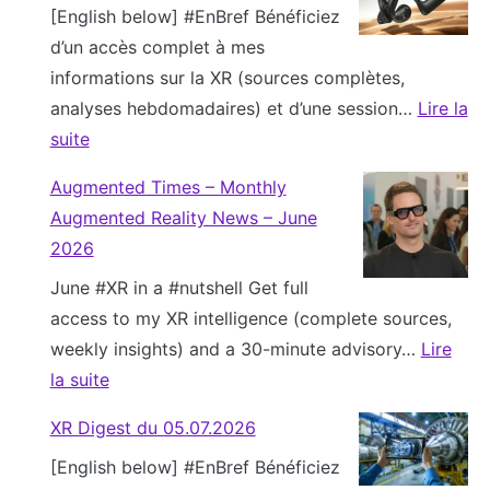
[English below] #EnBref Bénéficiez
’
d
d’un accès complet à mes
h
u
informations sur la XR (sources complètes,
o
2
analyses hebdomadaires) et d’une session…
Lire la
r
6
suite
i
.
:
z
0
Augmented Times – Monthly
X
o
7
Augmented Reality News – June
R
n
.
2026
D
2
2
June #XR in a #nutshell Get full
i
0
0
access to my XR intelligence (complete sources,
g
3
2
weekly insights) and a 30-minute advisory…
Lire
e
6
6
la suite
s
:
:
t
c
XR Digest du 05.07.2026
A
d
o
[English below] #EnBref Bénéficiez
u
u
m