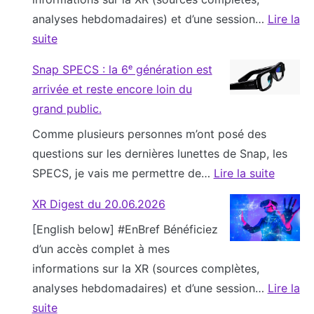
5
5
t
e
analyses hebdomadaires) et d’une session…
Lire la
p
.
h
t
suite
i
0
l
t
:
è
7
y
Snap SPECS : la 6ᵉ génération est
e
X
g
.
A
arrivée et reste encore loin du
s
R
e
2
u
grand public.
c
D
s
0
g
o
Comme plusieurs personnes m’ont posé des
i
q
2
m
n
questions sur les dernières lunettes de Snap, les
g
u
6
e
n
SPECS, je vais me permettre de…
Lire la suite
e
i
n
e
:
s
c
t
XR Digest du 20.06.2026
c
S
t
o
e
t
[English below] #EnBref Bénéficiez
n
d
n
d
é
d’un accès complet à mes
a
u
d
R
e
informations sur la XR (sources complètes,
p
2
a
e
s
analyses hebdomadaires) et d’une session…
Lire la
S
8
m
a
v
suite
P
.