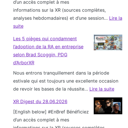
d’un accès complet à mes
g
1
m
informations sur la XR (sources complètes,
m
9
e
analyses hebdomadaires) et d’une session…
Lire la
e
.
n
suite
n
0
t
:
t
7
l
Les 5 pièges qui condamnent
X
e
.
’
l’adoption de la RA en entreprise
R
d
2
I
selon Brad Scoggin, PDG
D
T
0
A
d’ArborXR
i
i
2
e
Nous entrons tranquillement dans la période
g
m
6
t
estivale qui est toujours une excellente occasion
e
e
l
de revoir les bases de la réussite…
Lire la suite
s
s
e
:
t
–
s
XR Digest du 28.06.2026
L
d
M
l
[English below] #EnBref Bénéficiez
e
u
o
u
d’un accès complet à mes
s
0
n
n
informations sur la XR (sources complètes,