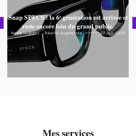
Snap SPECS : la 6ᵉ génération est arrivée et
reste encore loin du grand public.
News internes
,
Réalité Augmentée
22 juin 2026
Mes services