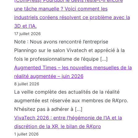
l
6
u
.
t
o
une tâche manuelle ? Voici comment les
a
1
2
r
n
industriels coréens résolvent ce problème avec la
R
4
0
e
e
3D et l’IA.
A
.
2
v
s
17 juillet 2026
e
0
6
i
t
Note : Nous avons rencontré l’entreprise
n
6
s
a
Planningo sur le salon Vivatech et apprécié à la
e
.
i
r
fois le professionnalisme de l’équipe […]
n
2
o
r
Augmented Times – les nouvelles mensuelles de la
t
0
n
i
réalité augmentée – juin 2026
r
2
d
8 juillet 2026
v
e
6
La veille complète des actualités de la réalité
u
é
p
augmentée est réservée aux membres de RA’pro.
m
e
r
N’hésitez pas à adhérer à […]
o
e
i
VivaTech 2026 : entre l’hégémonie de l’IA et la
n
t
s
discrétion de la XR, le bilan de RA’pro
d
r
e
1 juillet 2026
e
e