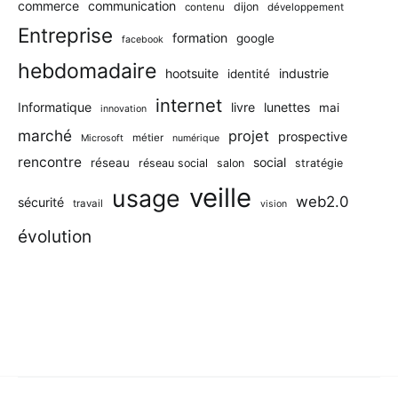
commerce
communication
dijon
contenu
développement
Entreprise
formation
google
facebook
hebdomadaire
hootsuite
industrie
identité
internet
Informatique
livre
lunettes
mai
innovation
marché
projet
prospective
métier
Microsoft
numérique
rencontre
social
réseau
réseau social
salon
stratégie
veille
usage
web2.0
sécurité
travail
vision
évolution