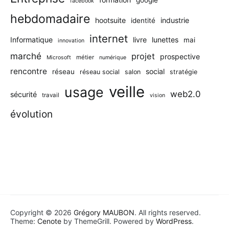
google
facebook
hebdomadaire
hootsuite
industrie
identité
internet
Informatique
livre
lunettes
mai
innovation
marché
projet
prospective
métier
Microsoft
numérique
rencontre
social
réseau
réseau social
salon
stratégie
veille
usage
web2.0
sécurité
travail
vision
évolution
Copyright © 2026
Grégory MAUBON
. All rights reserved.
Theme:
Cenote
by ThemeGrill. Powered by
WordPress
.