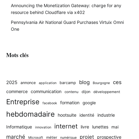
Announcing the Monetization Gateway: charge for any
resource behind Cloudflare via x402
Pennsylvania Air National Guard Purchases Virtuix Omni
One
Mots clés
blog
ces
2025
annonce
barcamp
application
Bourgogne
commerce
communication
dijon
contenu
développement
Entreprise
formation
google
facebook
hebdomadaire
hootsuite
industrie
identité
internet
Informatique
livre
lunettes
mai
innovation
marché
projet
prospective
métier
Microsoft
numérique