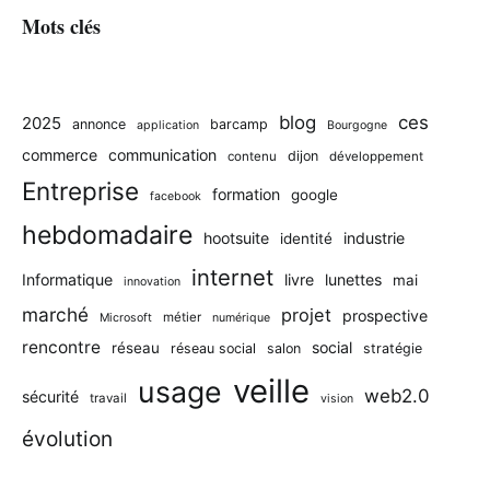
Mots clés
blog
ces
2025
annonce
barcamp
application
Bourgogne
commerce
communication
dijon
contenu
développement
Entreprise
formation
google
facebook
hebdomadaire
hootsuite
industrie
identité
internet
Informatique
livre
lunettes
mai
innovation
marché
projet
prospective
métier
Microsoft
numérique
rencontre
social
réseau
réseau social
salon
stratégie
veille
usage
web2.0
sécurité
travail
vision
évolution