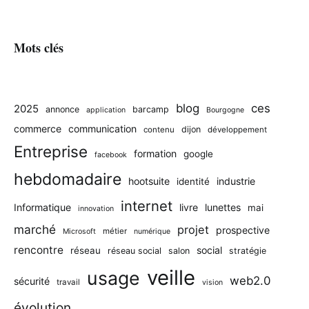
Mots clés
blog
ces
2025
annonce
barcamp
application
Bourgogne
commerce
communication
dijon
contenu
développement
Entreprise
formation
google
facebook
hebdomadaire
hootsuite
industrie
identité
internet
Informatique
livre
lunettes
mai
innovation
marché
projet
prospective
métier
Microsoft
numérique
rencontre
social
réseau
réseau social
salon
stratégie
veille
usage
web2.0
sécurité
travail
vision
évolution