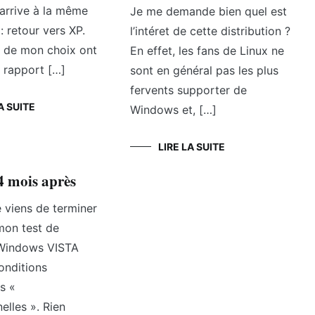
j’arrive à la même
Je me demande bien quel est
: retour vers XP.
l’intéret de cette distribution ?
s de mon choix ont
En effet, les fans de Linux ne
 rapport […]
sont en général pas les plus
fervents supporter de
A SUITE
Windows et, […]
LIRE LA SUITE
4 mois après
e viens de terminer
mon test de
Windows VISTA
onditions
ns «
elles ». Rien