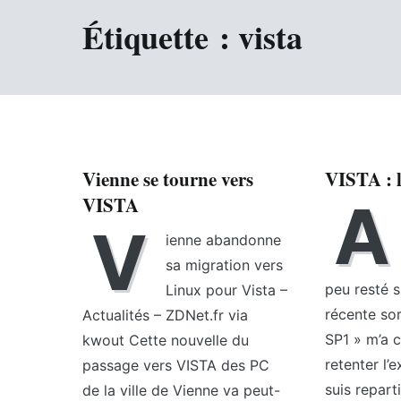
Étiquette :
vista
Vienne se tourne vers
VISTA : l
VISTA
A
V
ienne abandonne
sa migration vers
peu resté s
Linux pour Vista –
récente so
Actualités – ZDNet.fr via
SP1 » m’a 
kwout Cette nouvelle du
retenter l’
passage vers VISTA des PC
suis repart
de la ville de Vienne va peut-