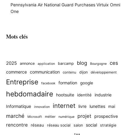
Pennsylvania Air National Guard Purchases Virtuix Omni
One
Mots clés
blog
ces
2025
annonce
barcamp
application
Bourgogne
commerce
communication
dijon
contenu
développement
Entreprise
formation
google
facebook
hebdomadaire
hootsuite
industrie
identité
internet
Informatique
livre
lunettes
mai
innovation
marché
projet
prospective
métier
Microsoft
numérique
rencontre
social
réseau
réseau social
salon
stratégie