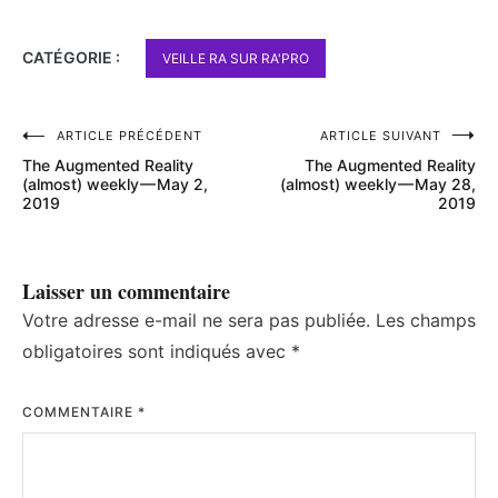
CATÉGORIE :
VEILLE RA SUR RA'PRO
Navigation
ARTICLE PRÉCÉDENT
ARTICLE SUIVANT
The Augmented Reality
The Augmented Reality
de
(almost) weekly — May 2,
(almost) weekly — May 28,
2019
2019
l’article
Laisser un commentaire
Votre adresse e-mail ne sera pas publiée.
Les champs
obligatoires sont indiqués avec
*
COMMENTAIRE
*