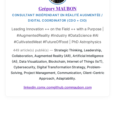
Grégory MAUBON
CONSULTANT INDÉPENDANT EN RÉALITÉ AUGMENTÉE /
DIGITAL COORDINATOR (CDO + CIO)
Leading Innovation ++ on the Field ++ with a Purpose |
#AugmentedReality #Industry #DataScience #AI
#CultivatedMeat #FutureOfFood | PhD Astrophysics
449 article(s) publié(s)
—
Strategic Thinking, Leadership,
Collaboration, Augmented Reality (AR), Artificial Intelligence
(AI), Data Visualization, Blockchain, Internet of Things (IoT),
Cybersecurity, Digital Transformation Strategy, Problem-
Solving, Project Management, Communication, Client-Centric
Approach, Adaptability.
linkedin.com
x.com
github.com
maubon.com