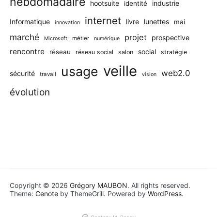
hebdomadaire
hootsuite
industrie
identité
internet
Informatique
livre
lunettes
mai
innovation
marché
projet
prospective
métier
Microsoft
numérique
rencontre
social
réseau
réseau social
salon
stratégie
veille
usage
web2.0
sécurité
travail
vision
évolution
Copyright © 2026
Grégory MAUBON
. All rights reserved.
Theme:
Cenote
by ThemeGrill. Powered by
WordPress
.