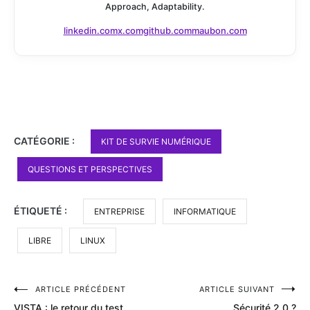
Approach, Adaptability.
linkedin.com
x.com
github.com
maubon.com
CATÉGORIE :
KIT DE SURVIE NUMÉRIQUE
QUESTIONS ET PERSPECTIVES
ÉTIQUETÉ :
ENTREPRISE
INFORMATIQUE
LIBRE
LINUX
Navigation
ARTICLE PRÉCÉDENT
ARTICLE SUIVANT
VISTA : le retour du test
Sécurité 2.0 ?