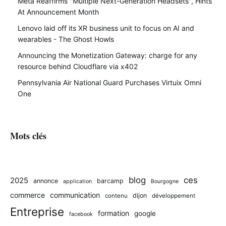
Meta Reaffirms "Multiple Next-Generation Headsets", Hints
At Announcement Month
Lenovo laid off its XR business unit to focus on AI and
wearables - The Ghost Howls
Announcing the Monetization Gateway: charge for any
resource behind Cloudflare via x402
Pennsylvania Air National Guard Purchases Virtuix Omni
One
Mots clés
blog
ces
2025
annonce
barcamp
application
Bourgogne
commerce
communication
dijon
contenu
développement
Entreprise
formation
google
facebook