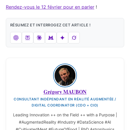
Rendez-vous le 12 février pour en parler
!
RÉSUMEZ ET INTERROGEZ CET ARTICLE !
Grégory MAUBON
CONSULTANT INDÉPENDANT EN RÉALITÉ AUGMENTÉE /
DIGITAL COORDINATOR (CDO + CIO)
Leading Innovation ++ on the Field ++ with a Purpose |
#AugmentedReality #Industry #DataScience #AI
#CultivatedMeat #FutureOfFood | PhD Astrophysics