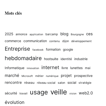
Mots clés
blog
ces
2025
annonce
barcamp
application
Bourgogne
commerce
communication
dijon
contenu
développement
Entreprise
formation
google
facebook
hebdomadaire
hootsuite
industrie
identité
internet
Informatique
livre
lunettes
mai
innovation
marché
projet
prospective
métier
Microsoft
numérique
rencontre
social
réseau
réseau social
salon
stratégie
veille
usage
web2.0
sécurité
travail
vision
évolution