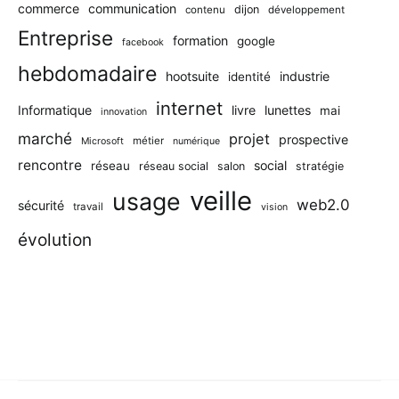
commerce
communication
dijon
contenu
développement
Entreprise
formation
google
facebook
hebdomadaire
hootsuite
industrie
identité
internet
Informatique
livre
lunettes
mai
innovation
marché
projet
prospective
métier
Microsoft
numérique
rencontre
social
réseau
réseau social
salon
stratégie
veille
usage
web2.0
sécurité
travail
vision
évolution