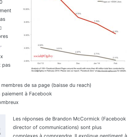
00
ement
ias
c
bres
k
.
ux
t pas
les membres de sa page (baisse du reach)
 un paiement à Facebook
nombreux
Les réponses de Brandon McCormick (Facebook
director of communications) sont plus
complexes à comprendre. Il explique gentiment à