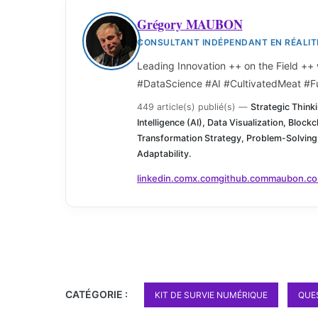
Grégory MAUBON
CONSULTANT INDÉPENDANT EN RÉALITÉ
Leading Innovation ++ on the Field ++
#DataScience #AI #CultivatedMeat #F
449 article(s) publié(s)
—
Strategic Thinki
Intelligence (AI), Data Visualization, Blockc
Transformation Strategy, Problem-Solving
Adaptability.
linkedin.com
x.com
github.com
maubon.c
CATÉGORIE :
KIT DE SURVIE NUMÉRIQUE
QUE