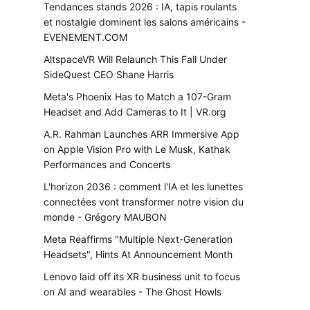
Tendances stands 2026 : IA, tapis roulants
et nostalgie dominent les salons américains -
EVENEMENT.COM
AltspaceVR Will Relaunch This Fall Under
SideQuest CEO Shane Harris
Meta's Phoenix Has to Match a 107-Gram
Headset and Add Cameras to It | VR.org
A.R. Rahman Launches ARR Immersive App
on Apple Vision Pro with Le Musk, Kathak
Performances and Concerts
L'horizon 2036 : comment l'IA et les lunettes
connectées vont transformer notre vision du
monde - Grégory MAUBON
Meta Reaffirms "Multiple Next-Generation
Headsets", Hints At Announcement Month
Lenovo laid off its XR business unit to focus
on AI and wearables - The Ghost Howls