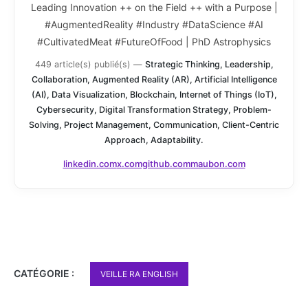
Leading Innovation ++ on the Field ++ with a Purpose |
#AugmentedReality #Industry #DataScience #AI
#CultivatedMeat #FutureOfFood | PhD Astrophysics
449 article(s) publié(s)
—
Strategic Thinking, Leadership,
Collaboration, Augmented Reality (AR), Artificial Intelligence
(AI), Data Visualization, Blockchain, Internet of Things (IoT),
Cybersecurity, Digital Transformation Strategy, Problem-
Solving, Project Management, Communication, Client-Centric
Approach, Adaptability.
linkedin.com
x.com
github.com
maubon.com
CATÉGORIE :
VEILLE RA ENGLISH