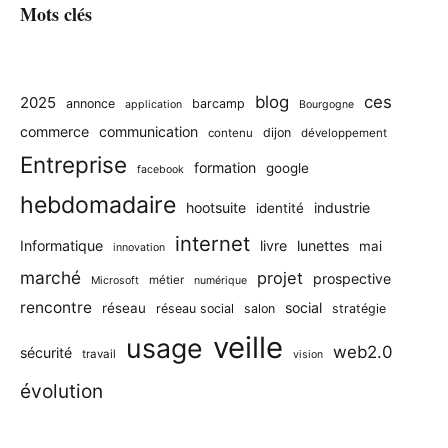
Mots clés
blog
ces
2025
annonce
barcamp
application
Bourgogne
commerce
communication
dijon
contenu
développement
Entreprise
formation
google
facebook
hebdomadaire
hootsuite
industrie
identité
internet
Informatique
livre
lunettes
mai
innovation
marché
projet
prospective
métier
Microsoft
numérique
rencontre
social
réseau
réseau social
salon
stratégie
veille
usage
web2.0
sécurité
travail
vision
évolution