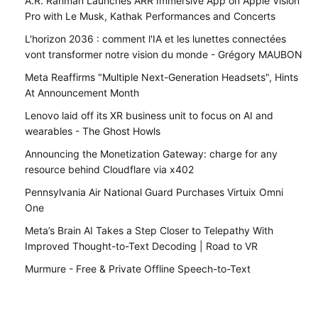
A.R. Rahman Launches ARR Immersive App on Apple Vision
Pro with Le Musk, Kathak Performances and Concerts
L'horizon 2036 : comment l'IA et les lunettes connectées
vont transformer notre vision du monde - Grégory MAUBON
Meta Reaffirms "Multiple Next-Generation Headsets", Hints
At Announcement Month
Lenovo laid off its XR business unit to focus on AI and
wearables - The Ghost Howls
Announcing the Monetization Gateway: charge for any
resource behind Cloudflare via x402
Pennsylvania Air National Guard Purchases Virtuix Omni
One
Meta’s Brain AI Takes a Step Closer to Telepathy With
Improved Thought-to-Text Decoding | Road to VR
Murmure - Free & Private Offline Speech-to-Text