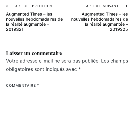
Navigation
ARTICLE PRÉCÉDENT
ARTICLE SUIVANT
Augmented Times – les
Augmented Times – les
de
nouvelles hebdomadaires de
nouvelles hebdomadaires de
la réalité augmentée –
la réalité augmentée –
l’article
2019S21
2019S25
Laisser un commentaire
Votre adresse e-mail ne sera pas publiée.
Les champs
obligatoires sont indiqués avec
*
COMMENTAIRE
*