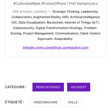
#CultivatedMeat #FutureOfFood | PhD Astrophysics
449 article(s) publié(s)
—
Strategic Thinking, Leadership,
Collaboration, Augmented Reality (AR), Artificial Intelligence
(AI), Data Visualization, Blockchain, Internet of Things (IoT),
Cybersecurity, Digital Transformation Strategy, Problem-
Solving, Project Management, Communication, Client-Centric
Approach, Adaptability.
linkedin.com
x.com
github.com
maubon.com
CATÉGORIE :
NEWS INTERNES
XR DIGEST
ÉTIQUETÉ :
HEBDOMADAIRE
VEILLE