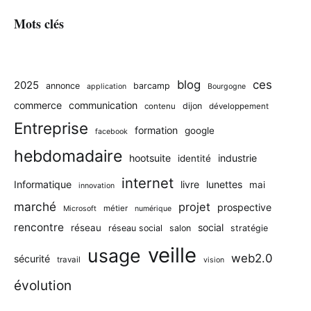
Mots clés
blog
ces
2025
annonce
barcamp
application
Bourgogne
commerce
communication
dijon
contenu
développement
Entreprise
formation
google
facebook
hebdomadaire
hootsuite
industrie
identité
internet
Informatique
livre
lunettes
mai
innovation
marché
projet
prospective
métier
Microsoft
numérique
rencontre
social
réseau
réseau social
salon
stratégie
veille
usage
web2.0
sécurité
travail
vision
évolution