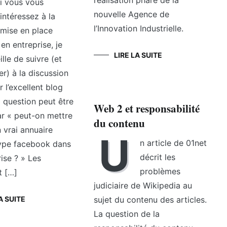
réalisation phare de la
i vous vous
nouvelle Agence de
intéressez à la
l’Innovation Industrielle.
mise en place
 en entreprise, je
LIRE LA SUITE
lle de suivre (et
er) à la discussion
r l’excellent blog
 question peut être
Web 2 et responsabilité
r « peut-on mettre
du contenu
 vrai annuaire
U
n article de 01net
type facebook dans
décrit les
ise ? » Les
problèmes
t […]
judiciaire de Wikipedia au
A SUITE
sujet du contenu des articles.
La question de la