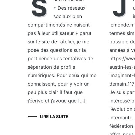
S
J
« Des réseaux
u
sociaux bien
i
compartimentés ne nuisent
lemonde.fr 
pas à leur utilisateur » parut
termes simp
sur le site de l’atelier, je me
possible de
pose des questions sur la
années à ve
pertinence des tentatives de
https://ww
séparation de profils
austin-les
numériques. Pour ceux qui me
imaginent-l
connaissent, pour y voir un
demain_117
peu plus clair il faut que
Je suis par
j’écrive et j’avoue que […]
intéressé p
l’évolution 
LIRE LA SUITE
internaute,
fédération d
effet, nou