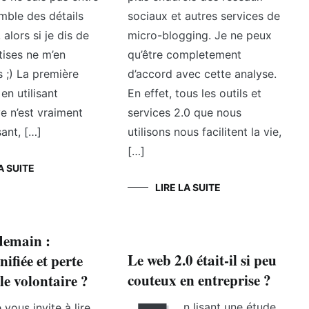
mble des détails
sociaux et autres services de
 alors si je dis de
micro-blogging. Je ne peux
tises ne m’en
qu’être completement
s ;) La première
d’accord avec cette analyse.
en utilisant
En effet, tous les outils et
 n’est vraiment
services 2.0 que nous
ant, […]
utilisons nous facilitent la vie,
[…]
A SUITE
LIRE LA SUITE
demain :
Le web 2.0 était-il si peu
nifiée et perte
couteux en entreprise ?
le volontaire ?
n lisant une étude
 vous invite à lire