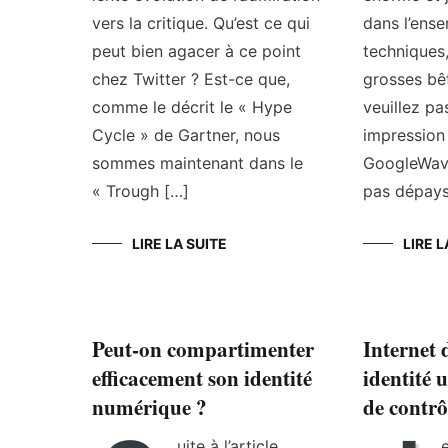
vers la critique. Qu’est ce qui
dans l’ense
peut bien agacer à ce point
techniques,
chez Twitter ? Est-ce que,
grosses bê
comme le décrit le « Hype
veuillez pa
Cycle » de Gartner, nous
impression 
sommes maintenant dans le
GoogleWave
« Trough […]
pas dépays
LIRE LA SUITE
LIRE L
Peut-on compartimenter
Internet 
efficacement son identité
identité u
numérique ?
de contrô
uite à l’article
e