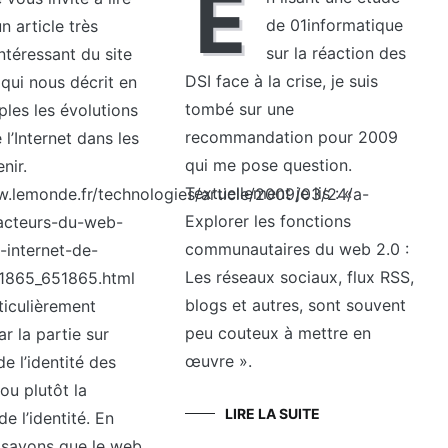
E
de 01informatique
n article très
sur la réaction des
ntéressant du site
DSI face à la crise, je suis
qui nous décrit en
tombé sur une
les les évolutions
recommandation pour 2009
 l’Internet dans les
qui me pose question.
nir.
Textuellement je lis : «
w.lemonde.fr/technologies/article/2009/03/24/a-
Explorer les fonctions
-acteurs-du-web-
communautaires du web 2.0 :
-internet-de-
Les réseaux sociaux, flux RSS,
1865_651865.html
blogs et autres, sont souvent
ticulièrement
peu couteux à mettre en
ar la partie sur
œuvre ».
de l’identité des
 ou plutôt la
LIRE LA SUITE
e l’identité. En
s savons que le web