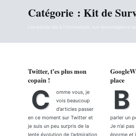
Catégorie :
Kit de Sur
Les articles liés à l’informatique, aux technologies et 
Twitter, t’es plus mon
GoogleWa
copain !
place
C
B
omme vous, je
vois beaucoup
d’articles passer
en ce moment sur Twitter et
parler un 
je suis un peu surpris de la
Je n’ai pas
lente évolution de l’admiration
énorme et j