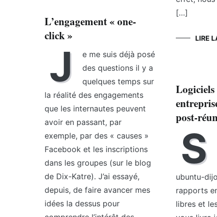
[…]
L’engagement « one-
click »
LIRE L
J
e me suis déjà posé
des questions il y a
quelques temps sur
Logiciels 
la réalité des engagements
entreprise
que les internautes peuvent
post-réu
avoir en passant, par
S
exemple, par des « causes »
Facebook et les inscriptions
dans les groupes (sur le blog
de Dix-Katre). J’ai essayé,
ubuntu-dijo
depuis, de faire avancer mes
rapports en
idées la dessus pour
libres et le