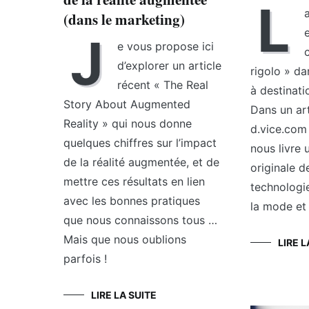
L
(dans le marketing)
J
e vous propose ici
d’explorer un article
rigolo » da
récent « The Real
à destinati
Story About Augmented
Dans un arti
Reality » qui nous donne
d.vice.com
quelques chiffres sur l’impact
nous livre 
de la réalité augmentée, et de
originale d
mettre ces résultats en lien
technologi
avec les bonnes pratiques
la mode et 
que nous connaissons tous …
Mais que nous oublions
LIRE L
parfois !
LIRE LA SUITE