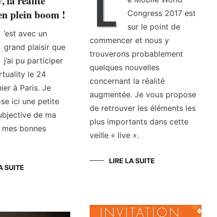
L
, la réalité
 en plein boom !
Congress 2017 est
sur le point de
’est avec un
commencer et nous y
grand plaisir que
trouverons probablement
j’ai pu participer
quelques nouvelles
rtuality le 24
concernant la réalité
ier à Paris. Je
augmentée. Je vous propose
e ici une petite
de retrouver les éléments les
ubjective de ma
plus importants dans cette
de mes bonnes
veille « live ».
LIRE LA SUITE
A SUITE