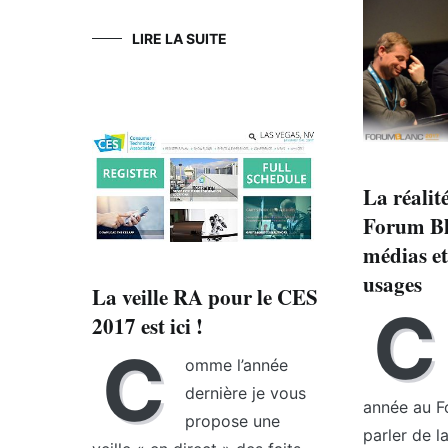
LIRE LA SUITE
La réalit
Forum Bl
médias e
usages
La veille RA pour le CES
C
2017 est ici !
C
omme l’année
dernière je vous
année au F
propose une
parler de l