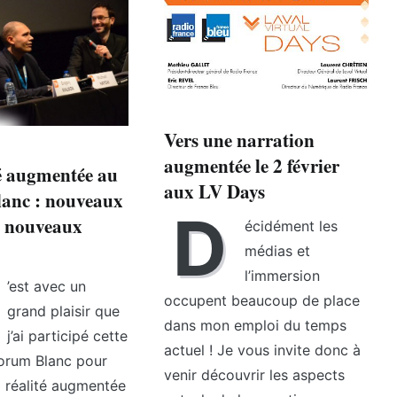
Vers une narration
augmentée le 2 février
é augmentée au
aux LV Days
anc : nouveaux
D
t nouveaux
écidément les
médias et
l’immersion
’est avec un
occupent beaucoup de place
grand plaisir que
dans mon emploi du temps
j’ai participé cette
actuel ! Je vous invite donc à
orum Blanc pour
venir découvrir les aspects
a réalité augmentée