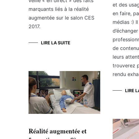
veille « en direct » des faits
et des usa
marquants liés à la réalité
en faire, p
augmentée sur le salon CES
médias :) Il
2017.
d’échanger
professionn
LIRE LA SUITE
de contenu
leurs atten
trouverez 
rendu exhau
LIRE L
Réalité augmentée et