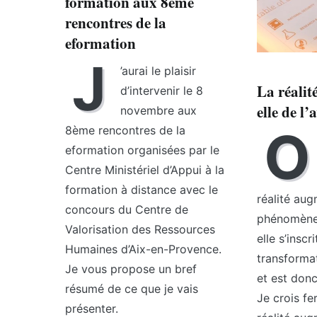
formation aux 8ème
rencontres de la
eformation
J
’aurai le plaisir
La réalit
d’intervenir le 8
elle de l’
novembre aux
O
8ème rencontres de la
eformation organisées par le
Centre Ministériel d’Appui à la
formation à distance avec le
réalité au
concours du Centre de
phénomène
Valorisation des Ressources
elle s’inscr
Humaines d’Aix-en-Provence.
transforma
Je vous propose un bref
et est donc
résumé de ce que je vais
Je crois f
présenter.