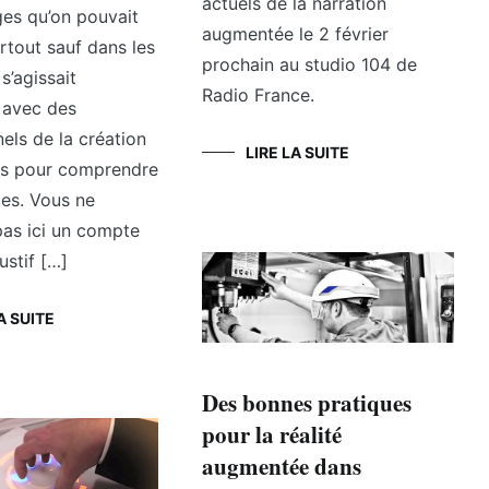
actuels de la narration
ges qu’on pouvait
augmentée le 2 février
artout sauf dans les
prochain au studio 104 de
 s’agissait
Radio France.
 avec des
els de la création
LIRE LA SUITE
s pour comprendre
tes. Vous ne
pas ici un compte
stif […]
A SUITE
Des bonnes pratiques
pour la réalité
augmentée dans