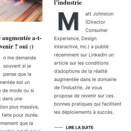
l’industrie
M
att Johnston
(Director
Consumer
é augmentée a-t-
Experience, Design
avenir ? oui :)
Interactive, Inc.) a publié
récemment sur Linkedin un
n me demande
article sur les conditions
souvent si je
d’adoptions de la réalité
pense que la
augmentée dans le domaine
gmentée est un
de l’industrie. Je vous
 de mode ou si
propose de revenir sur ces
it dans une
bonnes pratiques qui facilitent
tion plus massive,
les déploiements à succès.
 faite pour durée.
ermement que la
LIRE LA SUITE