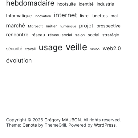
hebdomadaire
hootsuite
industrie
identité
internet
Informatique
livre
lunettes
mai
innovation
marché
projet
prospective
métier
Microsoft
numérique
rencontre
social
réseau
réseau social
salon
stratégie
veille
usage
web2.0
sécurité
travail
vision
évolution
Copyright © 2026
Grégory MAUBON
. All rights reserved.
Theme:
Cenote
by ThemeGrill. Powered by
WordPress
.