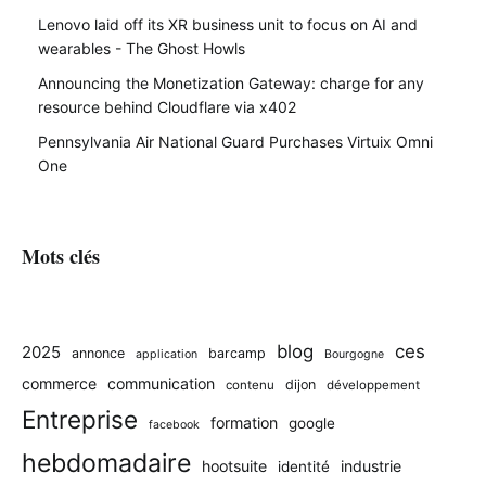
Lenovo laid off its XR business unit to focus on AI and
wearables - The Ghost Howls
Announcing the Monetization Gateway: charge for any
resource behind Cloudflare via x402
Pennsylvania Air National Guard Purchases Virtuix Omni
One
Mots clés
blog
ces
2025
annonce
barcamp
application
Bourgogne
commerce
communication
dijon
contenu
développement
Entreprise
formation
google
facebook
hebdomadaire
hootsuite
industrie
identité