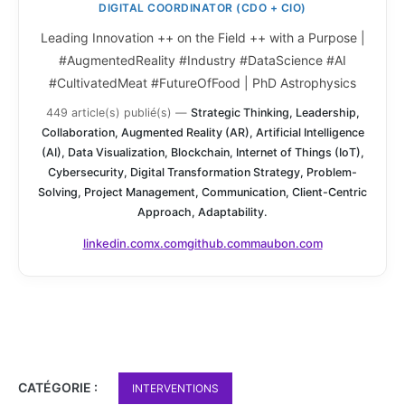
DIGITAL COORDINATOR (CDO + CIO)
Leading Innovation ++ on the Field ++ with a Purpose |
#AugmentedReality #Industry #DataScience #AI
#CultivatedMeat #FutureOfFood | PhD Astrophysics
449 article(s) publié(s)
—
Strategic Thinking, Leadership,
Collaboration, Augmented Reality (AR), Artificial Intelligence
(AI), Data Visualization, Blockchain, Internet of Things (IoT),
Cybersecurity, Digital Transformation Strategy, Problem-
Solving, Project Management, Communication, Client-Centric
Approach, Adaptability.
linkedin.com
x.com
github.com
maubon.com
CATÉGORIE :
INTERVENTIONS