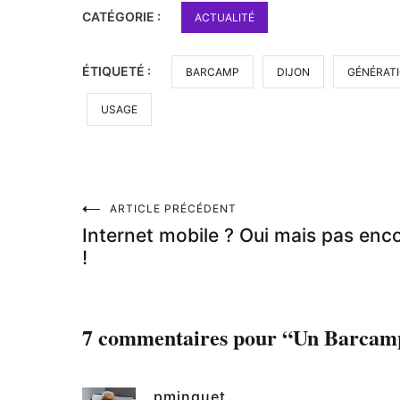
CATÉGORIE :
ACTUALITÉ
ÉTIQUETÉ :
BARCAMP
DIJON
GÉNÉRAT
USAGE
Navigation
ARTICLE PRÉCÉDENT
Internet mobile ? Oui mais pas enc
de
!
l’article
7 commentaires pour “
Un Barcamp 
pminguet