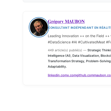
Grégory MAUBON
CONSULTANT INDÉPENDANT EN RÉALITÉ
Leading Innovation ++ on the Field ++
#DataScience #AI #CultivatedMeat #F
449 article(s) publié(s)
—
Strategic Thinki
Intelligence (AI), Data Visualization, Blockc
Transformation Strategy, Problem-Solving
Adaptability.
linkedin.com
x.com
github.com
maubon.c