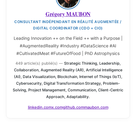
Grégory MAUBON
CONSULTANT INDÉPENDANT EN RÉALITÉ AUGMENTÉE /
DIGITAL COORDINATOR (CDO + CIO)
Leading Innovation ++ on the Field ++ with a Purpose |
#AugmentedReality #Industry #DataScience #AI
#CultivatedMeat #FutureOfFood | PhD Astrophysics
449 article(s) publié(s)
—
Strategic Thinking, Leadership,
Collaboration, Augmented Reality (AR), Artificial Intelligence
(AI), Data Visualization, Blockchain, Internet of Things (IoT),
Cybersecurity, Digital Transformation Strategy, Problem-
Solving, Project Management, Communication, Client-Centric
Approach, Adaptability.
linkedin.com
x.com
github.com
maubon.com