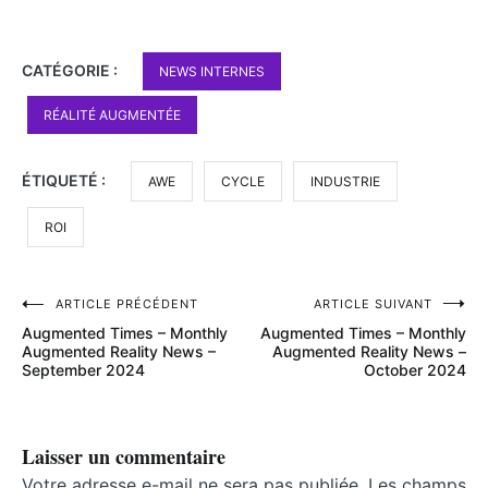
CATÉGORIE :
NEWS INTERNES
RÉALITÉ AUGMENTÉE
ÉTIQUETÉ :
AWE
CYCLE
INDUSTRIE
ROI
Navigation
ARTICLE PRÉCÉDENT
ARTICLE SUIVANT
Augmented Times – Monthly
Augmented Times – Monthly
de
Augmented Reality News –
Augmented Reality News –
September 2024
October 2024
l’article
Laisser un commentaire
Votre adresse e-mail ne sera pas publiée.
Les champs