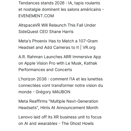
Tendances stands 2026 : IA, tapis roulants
et nostalgie dominent les salons américains -
EVENEMENT.COM
AltspaceVR Will Relaunch This Fall Under
SideQuest CEO Shane Harris
Meta's Phoenix Has to Match a 107-Gram
Headset and Add Cameras to It | VR.org
A.R. Rahman Launches ARR Immersive App
on Apple Vision Pro with Le Musk, Kathak
Performances and Concerts
L'horizon 2036 : comment l'IA et les lunettes
connectées vont transformer notre vision du
monde - Grégory MAUBON
Meta Reaffirms "Multiple Next-Generation
Headsets", Hints At Announcement Month
Lenovo laid off its XR business unit to focus
on AI and wearables - The Ghost Howls