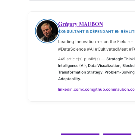
Grégory MAUBON
CONSULTANT INDÉPENDANT EN RÉALITÉ
Leading Innovation ++ on the Field ++
#DataScience #AI #CultivatedMeat #F
449 article(s) publié(s)
—
Strategic Thinki
Intelligence (AI), Data Visualization, Blockc
Transformation Strategy, Problem-Solving
Adaptability.
linkedin.com
x.com
github.com
maubon.c