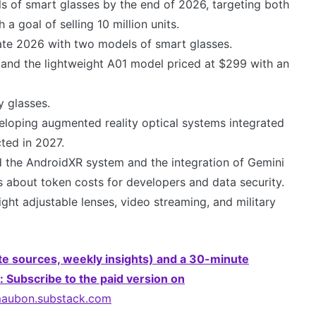
s of smart glasses by the end of 2026, targeting both
 goal of selling 10 million units.
 late 2026 with two models of smart glasses.
d and the lightweight A01 model priced at $299 with an
y glasses.
eloping augmented reality optical systems integrated
cted in 2027.
d the AndroidXR system and the integration of Gemini
ons about token costs for developers and data security.
ht adjustable lenses, video streaming, and military
ete sources, weekly insights) and a 30-minute
: Subscribe to the paid version on
maubon.substack.com