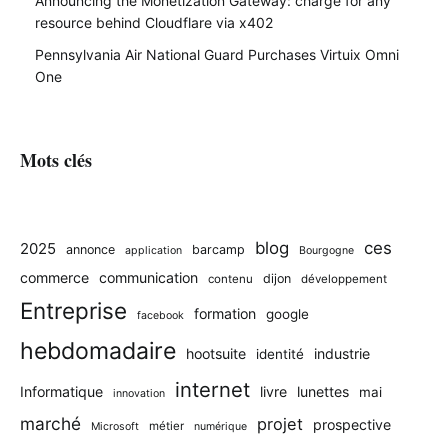
Announcing the Monetization Gateway: charge for any
resource behind Cloudflare via x402
Pennsylvania Air National Guard Purchases Virtuix Omni
One
Mots clés
blog
ces
2025
annonce
barcamp
application
Bourgogne
commerce
communication
dijon
contenu
développement
Entreprise
formation
google
facebook
hebdomadaire
hootsuite
industrie
identité
internet
Informatique
livre
lunettes
mai
innovation
marché
projet
prospective
métier
Microsoft
numérique