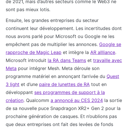
de 2021, mais d’autres secteurs comme le Web3 ne
sont pas mieux lotis.
Ensuite, les grandes entreprises du secteur
continuent leur développement. Les incertitudes dont
nous avons parlé pour Microsoft ou Google ne les
empêchent pas de multiplier les annonces.
Google se
rapproche de Magic Leap
et intègre la
AR allliance
.
Microsoft introduit
la RA dans Teams
et
travaille avec
Meta
pour intégrer Mesh. Meta déroule son
programme matériel en annonçant l’arrivée du
Quest
3 light
et d’une
paire de lunettes de RA
tout en
développant
ses programmes de support à la
création
. Qualcomm
a annoncé au CES 2024
la sortie
de sa nouvelle puce Snapdragon XR2+ Gen 2 pour la
prochaine génération de casques. Et n’oublions pas
que deux entreprises ont fait des levées de fonds