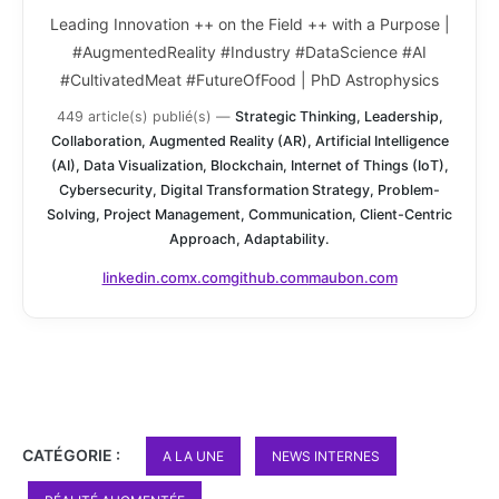
Leading Innovation ++ on the Field ++ with a Purpose |
#AugmentedReality #Industry #DataScience #AI
#CultivatedMeat #FutureOfFood | PhD Astrophysics
449 article(s) publié(s)
—
Strategic Thinking, Leadership,
Collaboration, Augmented Reality (AR), Artificial Intelligence
(AI), Data Visualization, Blockchain, Internet of Things (IoT),
Cybersecurity, Digital Transformation Strategy, Problem-
Solving, Project Management, Communication, Client-Centric
Approach, Adaptability.
linkedin.com
x.com
github.com
maubon.com
CATÉGORIE :
A LA UNE
NEWS INTERNES