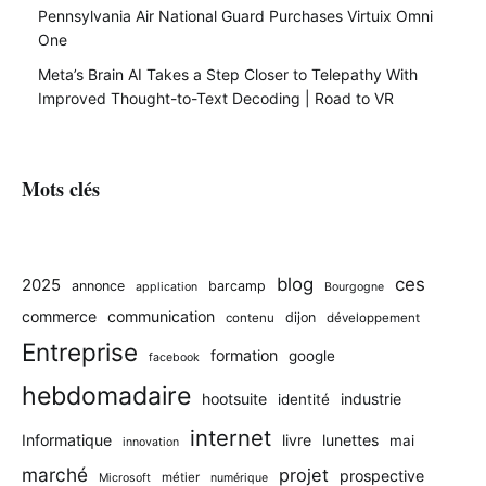
Pennsylvania Air National Guard Purchases Virtuix Omni
One
Meta’s Brain AI Takes a Step Closer to Telepathy With
Improved Thought-to-Text Decoding | Road to VR
Mots clés
blog
ces
2025
annonce
barcamp
application
Bourgogne
commerce
communication
dijon
contenu
développement
Entreprise
formation
google
facebook
hebdomadaire
hootsuite
industrie
identité
internet
Informatique
livre
lunettes
mai
innovation
marché
projet
prospective
métier
Microsoft
numérique